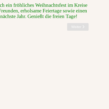
h ein fröhliches Weihnachtsfest im Kreise
Freunden, erholsame Feiertage sowie einen
 nächste Jahr. Genießt die freien Tage!
Weihnachtsfeier 2024
Nächster Beitrag: 33. Wi
Weiter