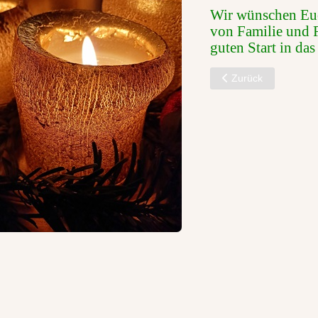
Wir wünschen Euc
von Familie und 
guten Start in das
Vorheriger Beitrag: 
Zurück